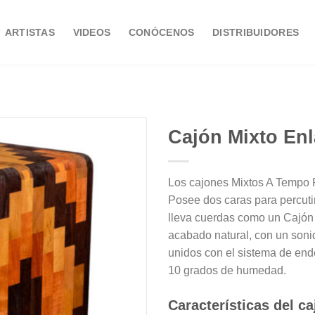
ARTISTAS
VIDEOS
CONÓCENOS
DISTRIBUIDORES
Cajón Mixto Enl
Los cajones Mixtos A Tempo P
Añadir
Posee dos caras para percutir,
a la
lista de
lleva cuerdas como un Cajón 
deseos
acabado natural, con un soni
unidos con el sistema de end
10 grados de humedad.
Características del c