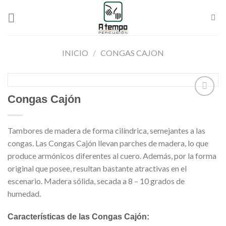
Saltar
al
contenido
INICIO
/
CONGAS CAJON
Congas Cajón
Añadir
Tambores de madera de forma cilíndrica, semejantes a las
a la
lista de
congas. Las Congas Cajón llevan parches de madera, lo que
deseos
produce armónicos diferentes al cuero. Además, por la forma
original que posee, resultan bastante atractivas en el
escenario. Madera sólida, secada a 8 – 10 grados de
humedad.
Características de las Congas Cajón: