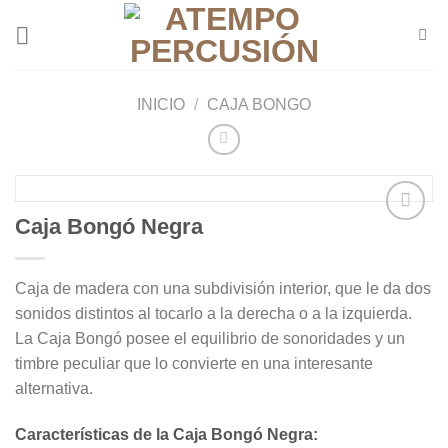
Saltar
al
contenido
INICIO
/
CAJA BONGO
Caja Bongó Negra
Añadir
Caja de madera con una subdivisión interior, que le da dos
a la
lista de
sonidos distintos al tocarlo a la derecha o a la izquierda.
deseos
La Caja Bongó posee el equilibrio de sonoridades y un
timbre peculiar que lo convierte en una interesante
alternativa.
Características de la Caja Bongó Negra: