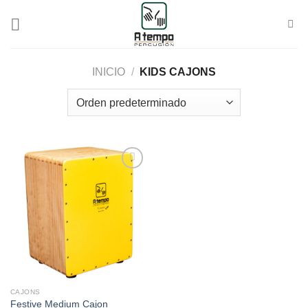
Saltar
al
contenido
INICIO
/
KIDS CAJONS
Añadir
a la
lista de
deseos
CAJONS
Festive Medium Cajon