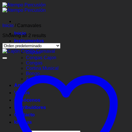
Saltar
al
contenido
Inicio
/
Carnavales
Inicio
Showing all 2 results
Instrumentos
Cajones
Cajitas
Congas Cajon
Congas
Cortina Musical
Bongo
Accesorios
Artistas
Videos
Conócenos
Distribuidores
Contacto
Idiomas